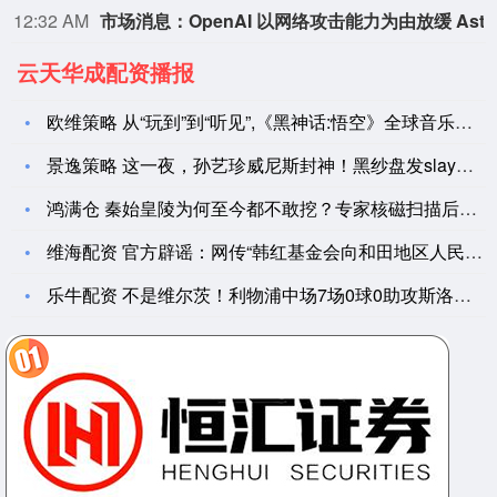
12:32 AM
市场消息：OpenAI
云天华成配资播报
欧维策略 从“玩到”到“听见”,《黑神话:悟空》全球音乐会开
景逸策略 这一夜，孙艺珍威尼斯封神！黑纱盘发slay全场，李
鸿满仓 秦始皇陵为何至今都不敢挖？专家核磁扫描后，发现墓中情
维海配资 官方辟谣：网传“韩红基金会向和田地区人民医院捐赠医
乐牛配资 不是维尔茨！利物浦中场7场0球0助攻斯洛特该让他替