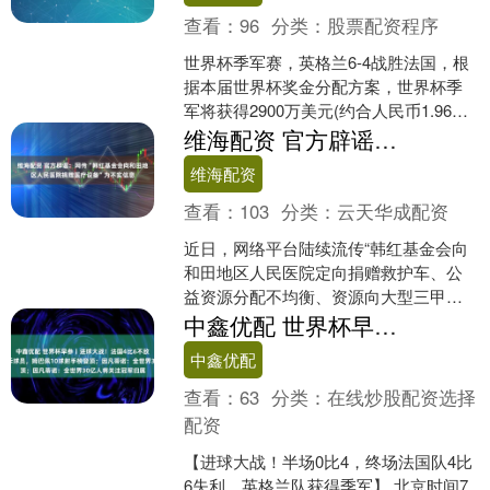
查看：
96
分类：
股票配资程序
世界杯季军赛，英格兰6-4战胜法国，根
据本届世界杯奖金分配方案，世界杯季
军将获得2900万美元(约合人民币1.96
亿)，而殿军将获得2700万美元(约合人民
维海配资 官方辟谣：网传“韩红基金会向和田地区人民医院捐赠医疗设备”为不实信息
币1....
维海配资
查看：
103
分类：
云天华成配资
近日，网络平台陆续流传“韩红基金会向
和田地区人民医院定向捐赠救护车、公
益资源分配不均衡、资源向大型三甲医
院倾斜”相关不实言论，引发部分网民误
中鑫优配 世界杯早参丨进球大战！法国4比6不敌英格兰，德尚中场怒斥球员，姆巴佩10球射手榜登顶；因凡蒂诺：全世界30亿人将关注冠军归属
解。 网络平台上的谣....
中鑫优配
查看：
63
分类：
在线炒股配资选择
配资
【进球大战！半场0比4，终场法国队4比
6失利，英格兰队获得季军】 北京时间7