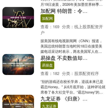
月19日凌晨，2026年美加墨世界杯季军
赛，法国队对阵英格兰队的比赛在硬石
加配网 特朗普：令人难过
体育场展开....
加配网
查看：
169
分类：
线上股票配资开
户
据美国有线电视新闻网（CNN）报道，
美国总统特朗普当地时间18日在接受美
媒电话采访时表示，两名美国军人在约
旦死亡是“一件非常令人难过的事”。 “我
易操盘 不卖数值却直冲畅销榜第8，这款腾讯游戏凭什么让＂霸总＂们买单？
们不愿看到这种....
易操盘
查看：
182
分类：
股票配资程序
“别的游戏还在校长学弟，逆战未来已是
霸总Honey。” 从6月底开始，这种评论就
席卷了各大社交平台。“霸总honey”的话
题也从游戏圈一路烧到了泛娱乐，而核
九龙证券 《归唐》全新细节公开！数毛社盛赞顶级表现力
心源....
九龙证券