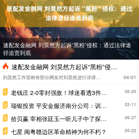
速配发金融网 刘昊然方起诉“黑粉”侵权：通过法律途
径追责到底
速配发金融网 刘昊然方起诉“黑粉”侵权：通过法律途径追责到底
04-01
刘昊然工作室称有部分网友对刘昊然进行诽谤....
老钱庄 2-0零封强敌！球迷看透3件事，国足真能拿下亚洲杯冠军？
06-20
1
瑞银投资 平安金服济南分公司：训练考核强技能，急救守护保平安
03-11
2
拾贝赢 宰相张廷玉一听儿子中了探花，扭头就跪到皇帝面前求情：把名次往后挪
06-27
3
七星 闽粤赣边区革命精神为何不朽？
05-22
4