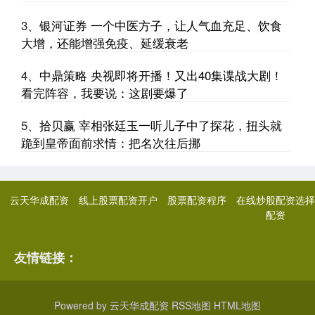
3、
银河证券 一个中医方子，让人气血充足、饮食
大增，还能增强免疫、延缓衰老
4、
中鼎策略 央视即将开播！又出40集谍战大剧！
看完阵容，我要说：这剧要爆了
5、
拾贝赢 宰相张廷玉一听儿子中了探花，扭头就
跪到皇帝面前求情：把名次往后挪
云天华成配资
线上股票配资开户
股票配资程序
在线炒股配资选择
配资
友情链接：
Powered by
云天华成配资
RSS地图
HTML地图