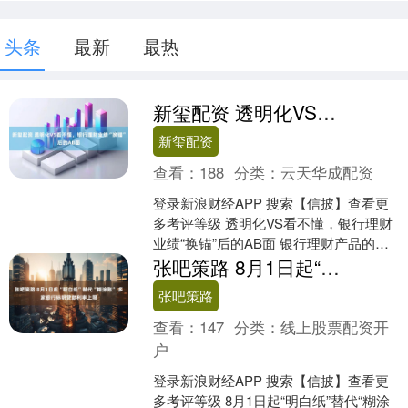
头条
最新
最热
新玺配资 透明化VS看不懂，银行理财业绩“换锚”后的AB面
新玺配资
查看：
188
分类：
云天华成配资
登录新浪财经APP 搜索【信披】查看更
多考评等级 透明化VS看不懂，银行理财
业绩“换锚”后的AB面 银行理财产品的业
绩展示方式迎来新变化。 近期，包括中
张吧策路 8月1日起“明白纸”替代“糊涂账” 多家银行标明贷款利率上限
邮理财、....
张吧策路
查看：
147
分类：
线上股票配资开
户
登录新浪财经APP 搜索【信披】查看更
多考评等级 8月1日起“明白纸”替代“糊涂