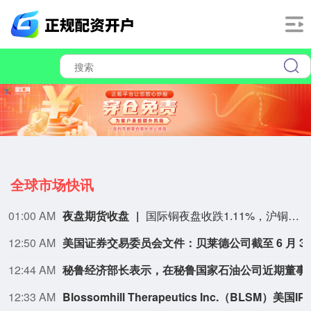
全球市场快讯
01:00 AM
夜盘期货收盘
国际铜夜盘收跌1.11%，沪铜收跌0.80%，沪铝收跌0.13%，沪锌收跌1.54%，沪铅收跌0.29%，沪镍收涨0.52%，沪锡收跌1.51%。氧化铝夜盘收跌0.04%，铝合金收跌0.09%。不锈钢夜盘收涨0.21%。
12:50 AM
美国证券交易委员会文件：贝莱德公司截至 6 月 30
12:44 AM
秘鲁经济部长表示，在秘鲁国家
12:33 AM
Blossomhill Therapeutics Inc.（BLSM）美