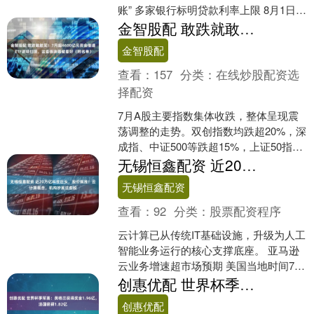
账” 多家银行标明贷款利率上限 8月1日，
《个人贷款业务明示综合融资成本规
金智股配 敢跌就敢买！7月超4600亿元资金借道ETF进场扫货，这些板块最被看好（附名单）
定》（....
金智股配
查看：
157
分类：
在线炒股配资选
择配资
7月A股主要指数集体收跌，整体呈现震
荡调整的走势。双创指数均跌超20%，深
成指、中证500等跌超15%，上证50指数
跌幅较小。 虽然7月A股市场大幅回调，
无锡恒鑫配资 近20万亿科技巨头，股价飙涨！云计算概念，机构抄底这些股
但资金....
无锡恒鑫配资
查看：
92
分类：
股票配资程序
云计算已从传统IT基础设施，升级为人工
智能业务运行的核心支撑底座。 亚马逊
云业务增速超市场预期 美国当地时间7月
30日，亚马逊公布2026年第二季度财
创惠优配 世界杯季军赛：英格兰获得奖金1.96亿，法国获得1.82亿
报，全球总....
创惠优配