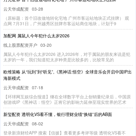
云天华成配资
03-28
（原标题：首个旧改做地转化宅地 广州市客运站地块正式挂牌） 观
点网 7月31日，广州越秀区挂牌市客运站商住地块，计划于9
加配网 属鼠人今年犯什么太岁2026
线上股票配资开户
03-20
属鼠人今年犯什么太岁2026 进入2026年，对于属鼠的朋友来说是犯
太岁的一年，我们知道犯太岁种类是比较多的，比较常见的
欧维策略 从“玩到”到“听见”,《黑神话:悟空》全球音乐会开启中国IP出
海新模式
云天华成配资
07-18
【环球网互娱综合报道】继在全球数字平台上创销量纪录后，中国原
创游戏IP《黑神话：悟空》正将它的影响力延伸至现实世界的艺术
新玺配资 透明化VS看不懂，银行理财业绩“换锚”后的AB面
云天华成配资
08-02
登录新浪财经APP 搜索【信披】查看更多考评等级 透明化VS看不