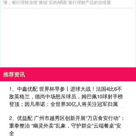
懂，银行理财业绩“换锚”后的AB面 银行理财产品的业绩展
推荐资讯
1、
中鑫优配 世界杯早参丨进球大战！法国4比6不
敌英格兰，德尚中场怒斥球员，姆巴佩10球射手榜
登顶；因凡蒂诺：全世界30亿人将关注冠军归属
2、
优益配 广州市越秀区创新开展“万店食安行动”：
重拳整治 “幽灵外卖”乱象，守护群众“云端餐桌”安
全